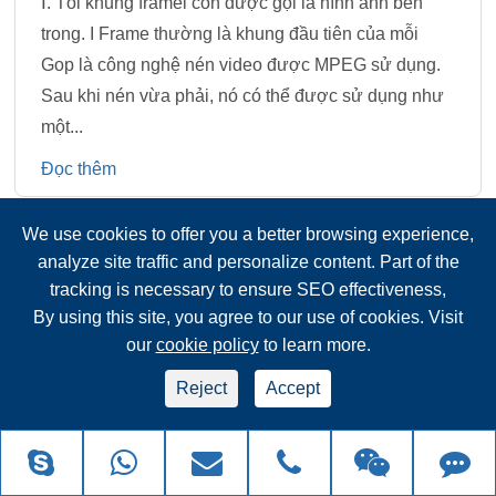
Ⅰ. Tôi khung framei còn được gọi là hình ảnh bên
trong. I Frame thường là khung đầu tiên của mỗi
Gop là công nghệ nén video được MPEG sử dụng.
Sau khi nén vừa phải, nó có thể được sử dụng như
một...
Đọc thêm
We use cookies to offer you a better browsing experience,
Nguyên Tắc và vấn đề của việc sử dụng công
analyze site traffic and personalize content. Part of the
nghệ hình ảnh nhiệt để đo và sàng lọc nhiệt
tracking is necessary to ensure SEO effectiveness,
độ cơ thể người (2)
By using this site, you agree to our use of cookies. Visit
our
cookie policy
to learn more.
2021/11/23
Reject
Accept
1. Máy dò dựa trên nguyên tắc đo bức xạ vi Điện Trở
Điện trở nhiệt điện trở bị ảnh hưởng bởi bức xạ
hồng ngoại và sẽ thay đổi nhiệt độ, từ đó thay đổi
giá trị điện trở...