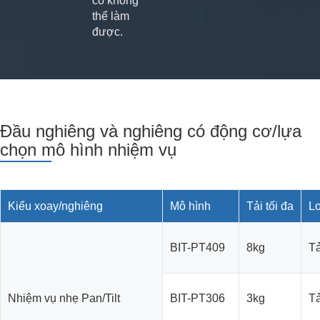
có không
thể làm
được.
Đầu nghiêng và nghiêng có động cơ/lựa
chọn mô hình nhiệm vụ
Kiểu xoay/nghiêng
Mô hình
Tải tối đa
Lo
BIT-PT409
8kg
Tả
Nhiệm vụ nhẹ Pan/Tilt
BIT-PT306
3kg
Tả