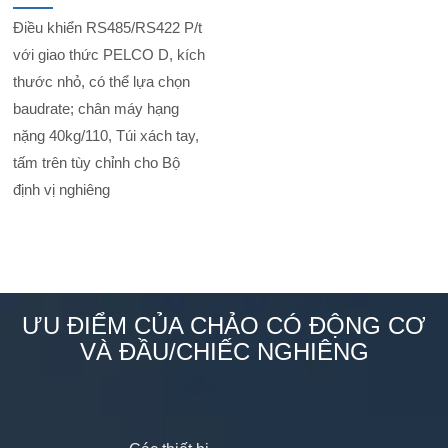
Điều khiển RS485/RS422 P/t
với giao thức PELCO D, kích
thước nhỏ, có thể lựa chọn
baudrate; chân máy hạng
nặng 40kg/110, Túi xách tay,
tấm trên tùy chỉnh cho Bộ
định vị nghiêng
ƯU ĐIỂM CỦA CHẢO CÓ ĐỘNG CƠ
VÀ ĐẦU/CHIẾC NGHIÊNG