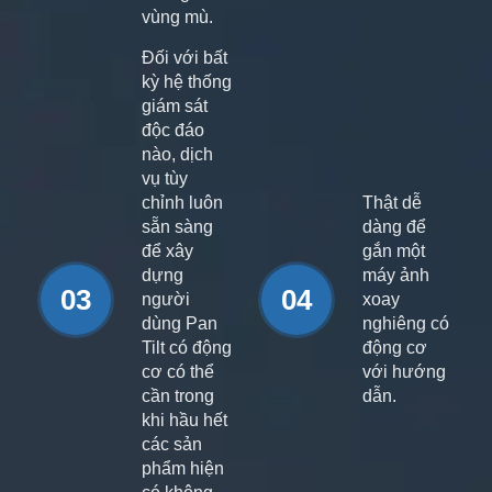
vùng mù.
Đối với bất
kỳ hệ thống
giám sát
độc đáo
nào, dịch
vụ tùy
chỉnh luôn
Thật dễ
sẵn sàng
dàng để
để xây
gắn một
dựng
máy ảnh
03
04
người
xoay
dùng Pan
nghiêng có
Tilt có động
động cơ
cơ có thể
với hướng
cần trong
dẫn.
khi hầu hết
các sản
phẩm hiện