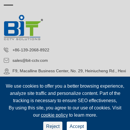
+86-139-2068-8922
sales@bit-cctv.com
F9, Macalline Business Center, No. 29, Heiniucheng Rd., Hexi
District, Tianjin, China
We use cookies to offer you a better browsing experience,
analyze site traffic and personalize content. Part of the
tracking is necessary to ensure SEO effectiveness,
By using this site, you agree to our use of cookies. Visit
our
cookie policy
to learn more.
Bản quyền©
Blue Icon (Tianjin) Technology Co., Ltd.
Tất cả các
quyền.
Reject
Accept
sep-footer
Sơ đồ trang web
|
Chính sách bảo mật