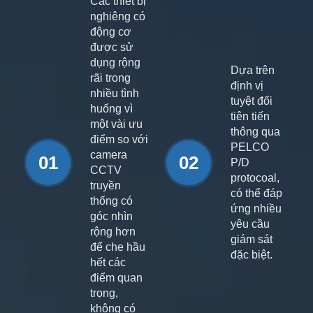
Các thiết bị
nghiêng có
động cơ
được sử
dụng rộng
Dựa trên
rãi trong
định vị
nhiều tình
tuyệt đối
huống vì
tiên tiến
một vài ưu
thông qua
điểm so với
PELCO
camera
01
02
P/D
CCTV
protocoal,
truyền
có thể đáp
thống có
ứng nhiều
góc nhìn
yêu cầu
rộng hơn
giám sát
để che hầu
đặc biệt.
hết các
điểm quan
trọng,
không có