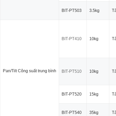
BIT-PT503
3.5kg
Tả
BIT-PT410
10kg
Tả
Pan/Tilt Công suất trung bình
BIT-PT510
10kg
Tả
BIT-PT520
15kg
Tả
BIT-PT540
35kg
Tả