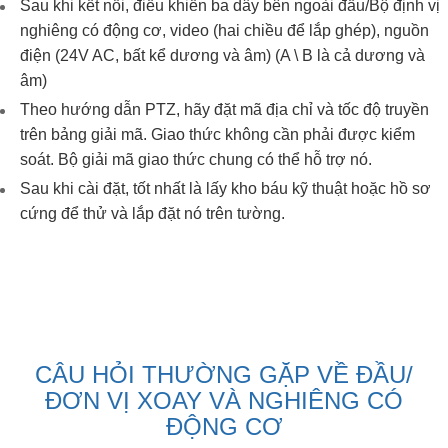
Sau khi kết nối, điều khiển ba dây bên ngoài đầu/Bộ định vị
nghiêng có động cơ, video (hai chiều để lắp ghép), nguồn
điện (24V AC, bất kể dương và âm) (A \ B là cả dương và
âm)
Theo hướng dẫn PTZ, hãy đặt mã địa chỉ và tốc độ truyền
trên bảng giải mã. Giao thức không cần phải được kiểm
soát. Bộ giải mã giao thức chung có thể hỗ trợ nó.
Sau khi cài đặt, tốt nhất là lấy kho báu kỹ thuật hoặc hồ sơ
cứng để thử và lắp đặt nó trên tường.
CÂU HỎI THƯỜNG GẶP VỀ ĐẦU/
ĐƠN VỊ XOAY VÀ NGHIÊNG CÓ
ĐỘNG CƠ