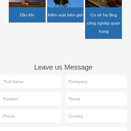
Dầu khí
Kiểm soát biên giới
Cơ sở hạ tầng
công nghiệp quan
trọng
Leave us Message