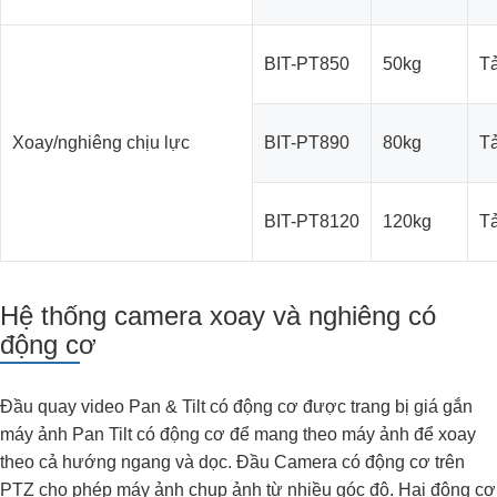
BIT-PT850
50kg
Tả
Xoay/nghiêng chịu lực
BIT-PT890
80kg
Tả
BIT-PT8120
120kg
Tả
Hệ thống camera xoay và nghiêng có
động cơ
Đầu quay video Pan & Tilt có động cơ được trang bị giá gắn
máy ảnh Pan Tilt có động cơ để mang theo máy ảnh để xoay
theo cả hướng ngang và dọc. Đầu Camera có động cơ trên
PTZ cho phép máy ảnh chụp ảnh từ nhiều góc độ. Hai động cơ