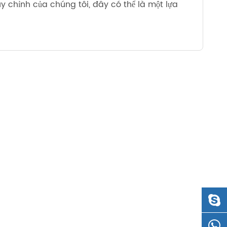
tùy chỉnh của chúng tôi, đây có thể là một lựa
русский
português
العربية
tiếng việt
ไทย
čeština
dansk
Svenska