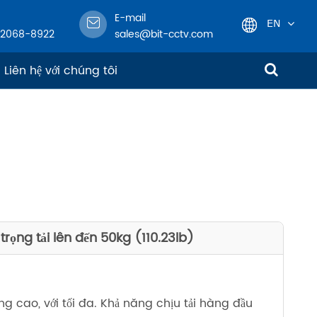
E-mail
EN
-2068-8922
sales@bit-cctv.com
English
Liên hệ với chúng tôi
日本語
한국어
français
Deutsch
rọng tải lên đến 50kg (110.23lb)
Español
italiano
 cao, với tối đa. Khả năng chịu tải hàng đầu