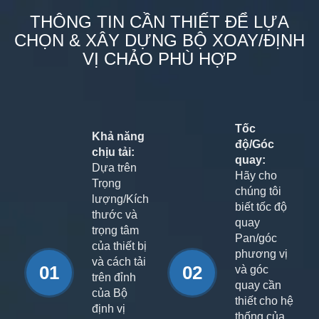
THÔNG TIN CẦN THIẾT ĐỂ LỰA
CHỌN & XÂY DỰNG BỘ XOAY/ĐỊNH
VỊ CHẢO PHÙ HỢP
Tốc
Khả năng
độ/Góc
chịu tải:
quay:
Dựa trên
Hãy cho
Trọng
chúng tôi
lượng/Kích
biết tốc độ
thước và
quay
trọng tâm
Pan/góc
của thiết bị
phương vị
và cách tải
01
02
và góc
trên đỉnh
quay cần
của Bộ
thiết cho hệ
định vị
thống của