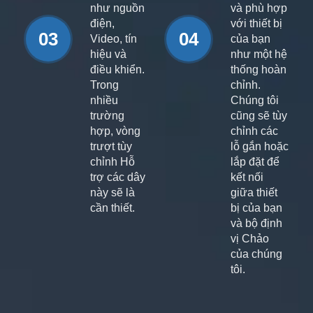
như nguồn
và phù hợp
điện,
với thiết bị
03
04
Video, tín
của bạn
hiệu và
như một hệ
điều khiển.
thống hoàn
Trong
chỉnh.
nhiều
Chúng tôi
trường
cũng sẽ tùy
hợp, vòng
chỉnh các
trượt tùy
lỗ gắn hoặc
chỉnh Hỗ
lắp đặt để
trợ các dây
kết nối
này sẽ là
giữa thiết
cần thiết.
bị của bạn
và bộ định
vị Chảo
của chúng
tôi.