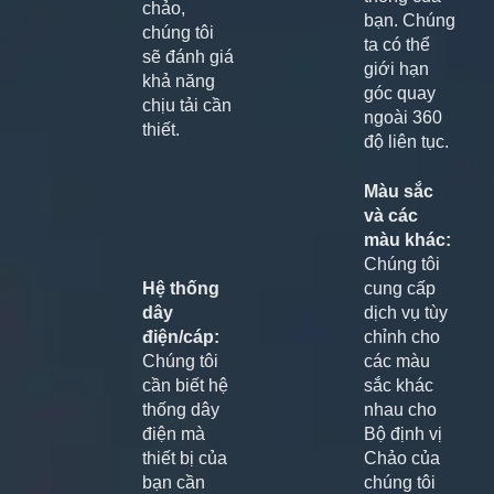
chảo,
bạn. Chúng
chúng tôi
ta có thể
sẽ đánh giá
giới hạn
khả năng
góc quay
chịu tải cần
ngoài 360
thiết.
độ liên tục.
Màu sắc
và các
màu khác:
Chúng tôi
Hệ thống
cung cấp
dây
dịch vụ tùy
điện/cáp:
chỉnh cho
Chúng tôi
các màu
cần biết hệ
sắc khác
thống dây
nhau cho
điện mà
Bộ định vị
thiết bị của
Chảo của
bạn cần
chúng tôi