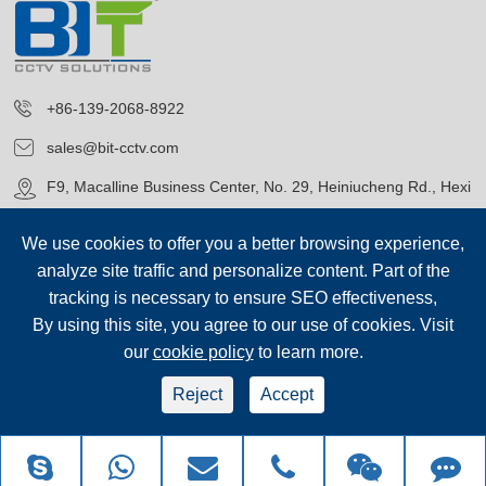
+86-139-2068-8922
sales@bit-cctv.com
F9, Macalline Business Center, No. 29, Heiniucheng Rd., Hexi
District, Tianjin, China
We use cookies to offer you a better browsing experience,
analyze site traffic and personalize content. Part of the
tracking is necessary to ensure SEO effectiveness,
By using this site, you agree to our use of cookies. Visit
our
cookie policy
to learn more.
Bản quyền©
Blue Icon (Tianjin) Technology Co., Ltd.
Tất cả các
quyền.
Reject
Accept
sep-footer
Sơ đồ trang web
|
Chính sách bảo mật