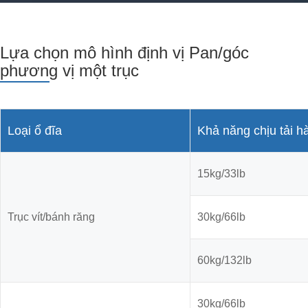
Lựa chọn mô hình định vị Pan/góc
phương vị một trục
Loại ổ đĩa
Khả năng chịu tải h
15kg/33lb
Trục vít/bánh răng
30kg/66lb
60kg/132lb
30kg/66lb