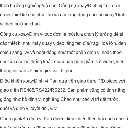
theo hướng nghiêng/độ cao. Công cụ xoay/Định vị trục đơn
được thiết kế cho nhu cầu và các ứng dụng chỉ cần xoay/Định
vị theo hướng chảo.
Công cụ xoay/Định vị trục đơn là một lựa chọn lý tưởng để tải
các thiết bị như máy quay video, ăng ten đĩa/Yagi, loa lớn, đèn
chiếu sáng, vv và hoạt động như một phần định vị hoặc theo
dõi của các hệ thống khác nhau bao gồm giám sát video, viễn
thông và bảo vệ biên giới và chi phí.
Điều khiển xoay/Định vị Pan dựa trên giao thức P/D pleco với
giao diện RS485/RS422/RS232. Sản phẩm cũng có tính năng
giống như bộ định vị nghiêng Chảo như các vị trí đặt trước,
quét và định vị tuyệt đối, v. v.
Cánh quạt/Bộ định vị Pan được điều khiển theo hai cách như ổ
trục/bánh răng và động cơ servo truyền động trực tiếp. Động