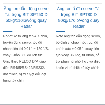
Ăng ten dẫn động servo
Ăng ten ổ đĩa servo Tải
Tải trọng BIT-SPT50-D
trọng BIT-SPT80-D
50kg/110lb/vòng quay
80kg/176lb/vòng quay
Radar
Radar
Rô tơ/Rô tơ ăng ten AIX đơn,
Rôto ăng ten dẫn động servo,
truyền động servo, tốc độ
bộ định vị chảo một trục, độ
nhanh lên tới 0.01 ° ~ 180 °/S,
chính xác ± 0.05 °, xoay liên
xoay Chảo 360 độ liên tục,
tục/xoay 360 độ, tự khóa, hỗ
Giao thức PELCO D/P, giao
trợ phản hồi phối hợp và điều
diện RS485/RS422/RS232,
khiển vị trí, thiết kế tùy chỉnh
đặt trước, vị trí tuyệt đối, đặt
hàng tùy chỉnh