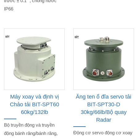
trước ± 0.1 °, chống nước
IP66
Máy xoay và định vị
Ăng ten ổ đĩa servo tải
Chảo tải BIT-SPT60
BIT-SPT30-D
60kg/132lb
30kg/66lb/Bộ quay
Radar
Bộ truyền động và truyền
Động cơ servo động cơ xoay
động bánh răng/bánh răng,