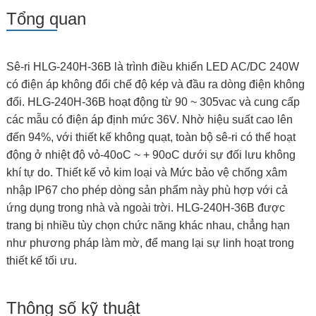
Tổng quan
Sê-ri HLG-240H-36B là trình điều khiển LED AC/DC 240W
có điện áp không đổi chế độ kép và đầu ra dòng điện không
đổi. HLG-240H-36B hoạt động từ 90 ~ 305vac và cung cấp
các mẫu có điện áp định mức 36V. Nhờ hiệu suất cao lên
đến 94%, với thiết kế không quạt, toàn bộ sê-ri có thể hoạt
động ở nhiệt độ vỏ-40oC ~ + 90oC dưới sự đối lưu không
khí tự do. Thiết kế vỏ kim loại và Mức bảo vệ chống xâm
nhập IP67 cho phép dòng sản phẩm này phù hợp với cả
ứng dụng trong nhà và ngoài trời. HLG-240H-36B được
trang bị nhiều tùy chọn chức năng khác nhau, chẳng hạn
như phương pháp làm mờ, để mang lại sự linh hoạt trong
thiết kế tối ưu.
Thông số kỹ thuật