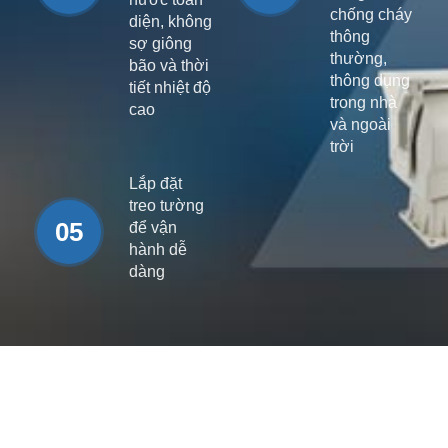
chống cháy
diện, không
thông
sợ giông
thường,
bão và thời
thông dụng
tiết nhiệt độ
trong nhà
cao
và ngoài
trời
Lắp đặt
treo tường
05
để vận
hành dễ
dàng