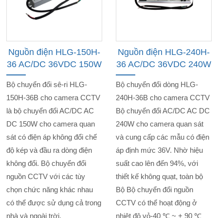
Nguồn điện HLG-150H-
Nguồn điện HLG-240H-
36 AC/DC 36VDC 150W
36 AC/DC 36VDC 240W
Bộ chuyển đổi sê-ri HLG-
Bộ chuyển đổi dòng HLG-
150H-36B cho camera CCTV
240H-36B cho camera CCTV
là bộ chuyển đổi AC/DC AC
Bộ chuyển đổi AC/DC AC DC
DC 150W cho camera quan
240W cho camera quan sát
sát có điện áp không đổi chế
và cung cấp các mẫu có điện
độ kép và đầu ra dòng điện
áp định mức 36V. Nhờ hiệu
không đổi. Bộ chuyển đổi
suất cao lên đến 94%, với
nguồn CCTV với các tùy
thiết kế không quạt, toàn bộ
chọn chức năng khác nhau
Bộ Bộ chuyển đổi nguồn
có thể được sử dụng cả trong
CCTV có thể hoạt động ở
nhà và ngoài trời.
nhiệt độ vỏ-40 ℃ ~ + 90 ℃