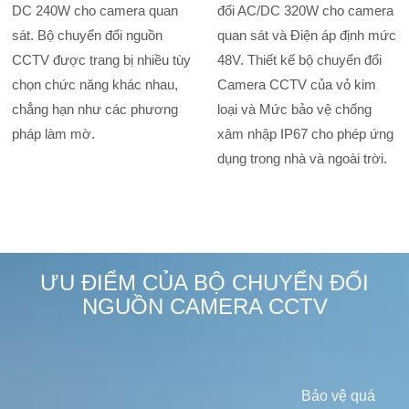
DC 240W cho camera quan
đổi AC/DC 320W cho camera
sát. Bộ chuyển đổi nguồn
quan sát và Điện áp định mức
CCTV được trang bị nhiều tùy
48V. Thiết kế bộ chuyển đổi
chọn chức năng khác nhau,
Camera CCTV của vỏ kim
chẳng hạn như các phương
loại và Mức bảo vệ chống
pháp làm mờ.
xâm nhập IP67 cho phép ứng
dụng trong nhà và ngoài trời.
ƯU ĐIỂM CỦA BỘ CHUYỂN ĐỔI
NGUỒN CAMERA CCTV
Bảo vệ quá