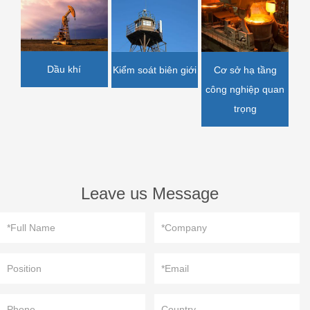
Dầu khí
Kiểm soát biên giới
Cơ sở hạ tầng
công nghiệp quan
trọng
Leave us Message