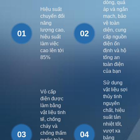
dòng, quá
Hiệu suất
áp và ngắn
chuyển đổi
mạch, bảo
năng
vệ toàn
lượng cao,
diện, cung
01
02
hiệu suất
cấp nguồn
làm việc
điện ổn
cao lên tới
định và hộ
85%
tống an
toàn điện
của bạn
Sử dụng
vật liệu sợi
Vỏ cấp
thủy tinh
điện được
nguyên
làm bằng
chất, hiệu
vật liệu tinh
suất tản
tế, chống
nhiệt tốt,
cháy và
vượt xa
03
04
chống thấm
bảng
nước toàn