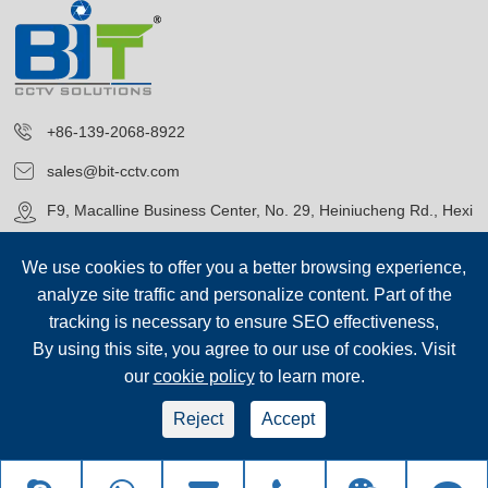
+86-139-2068-8922
sales@bit-cctv.com
F9, Macalline Business Center, No. 29, Heiniucheng Rd., Hexi
District, Tianjin, China
We use cookies to offer you a better browsing experience,
analyze site traffic and personalize content. Part of the
tracking is necessary to ensure SEO effectiveness,
By using this site, you agree to our use of cookies. Visit
our
cookie policy
to learn more.
Bản quyền©
Blue Icon (Tianjin) Technology Co., Ltd.
Tất cả các
quyền.
Reject
Accept
sep-footer
Sơ đồ trang web
|
Chính sách bảo mật