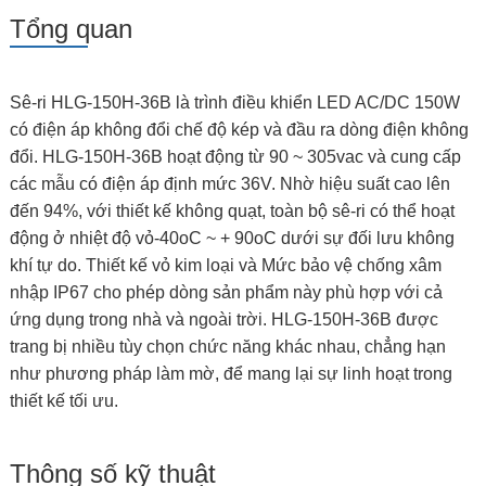
Tổng quan
Sê-ri HLG-150H-36B là trình điều khiển LED AC/DC 150W
có điện áp không đổi chế độ kép và đầu ra dòng điện không
đổi. HLG-150H-36B hoạt động từ 90 ~ 305vac và cung cấp
các mẫu có điện áp định mức 36V. Nhờ hiệu suất cao lên
đến 94%, với thiết kế không quạt, toàn bộ sê-ri có thể hoạt
động ở nhiệt độ vỏ-40oC ~ + 90oC dưới sự đối lưu không
khí tự do. Thiết kế vỏ kim loại và Mức bảo vệ chống xâm
nhập IP67 cho phép dòng sản phẩm này phù hợp với cả
ứng dụng trong nhà và ngoài trời. HLG-150H-36B được
trang bị nhiều tùy chọn chức năng khác nhau, chẳng hạn
như phương pháp làm mờ, để mang lại sự linh hoạt trong
thiết kế tối ưu.
Thông số kỹ thuật