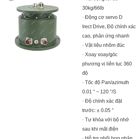
30kg/66lb
· Động cơ servo D
Irect Drive
, Độ chính xác
cao, phản ứng nhanh
· Vật liệu nhôm đúc
· Xoay xoay/góc
phương vị liên tục 360
độ
· Tốc độ Pan/azimuth
0.01 ° ~ 120 °/S
· Độ chính xác đặt
trước: ± 0.05 °
· Tự khóa với bộ nhớ
sau khi mất điện
· Hỗ trợ phối hợp phản