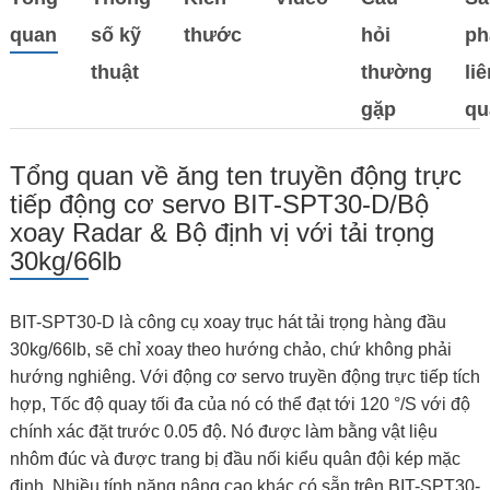
quan
số kỹ
thước
hỏi
p
thuật
thường
li
gặp
qu
Tổng quan về ăng ten truyền động trực
tiếp động cơ servo BIT-SPT30-D/Bộ
xoay Radar & Bộ định vị với tải trọng
30kg/66lb
BIT-SPT30-D là công cụ xoay trục hát tải trọng hàng đầu
30kg/66lb, sẽ chỉ xoay theo hướng chảo, chứ không phải
hướng nghiêng. Với động cơ servo truyền động trực tiếp tích
hợp, Tốc độ quay tối đa của nó có thể đạt tới 120 °/S với độ
chính xác đặt trước 0.05 độ. Nó được làm bằng vật liệu
nhôm đúc và được trang bị đầu nối kiểu quân đội kép mặc
định. Nhiều tính năng nâng cao khác có sẵn trên BIT-SPT30-