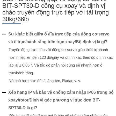
BIT-SPT30-D công cụ xoay và định vị
chảo truyền động trực tiếp với tải trọng
30kg/66lb
Sự khác biệt giữa ổ đĩa trực tiếp của động cơ servo
và ổ trục/bánh răng trên trục xoay/Bộ định vị là gì?
Truyền động trực tiếp với động cơ servo giúp thiết bị nhanh
hơn nhiều lên đến 120 độ/giây và chính xác theo độ chính xác
lặp lại ± 0.05 °. Và tốc độ phản hồi cũng sẽ nhanh hơn ổ
trục/bánh răng.
Nó phù hợp hơn để tải ăng-ten, Radar, v. v.
Xếp hạng IP và bảo vệ chống xâm nhập IP66 trong bộ
xoay/rotor/Định vị góc phương vị trục đơn BIT-
SPT30-D là gì?
Xếp hạng IP còn được gọi là bảo vệ chống xâm nhập hoặc