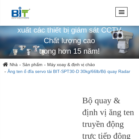
Chuyên thiết kế, kỹ thuật & sản
xuất các thiết bị giám sát CCTV
Chất lượng cao
trong hơn 15 năm!
Nhà
Sản phẩm
Máy xoay & định vị chảo
Ăng ten ổ đĩa servo tải BIT-SPT30-D 30kg/66lb/Bộ quay Radar
Bộ quay &
định vị ăng ten
truyền động
trực tiếp động