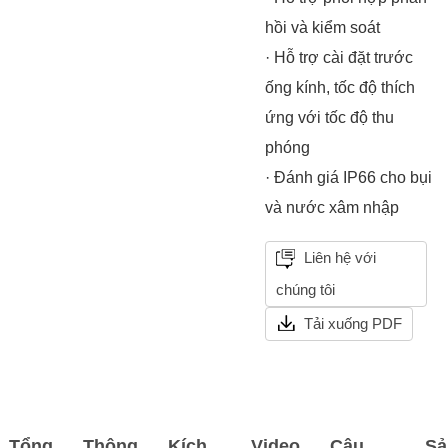
hồi và kiểm soát
· Hỗ trợ cài đặt trước
ống kính, tốc độ thích
ứng với tốc độ thu
phóng
· Đánh giá IP66 cho bụi
và nước xâm nhập
Liên hệ với
chúng tôi
Tải xuống PDF
Tổng
Thông
Kích
Video
Câu
Sả