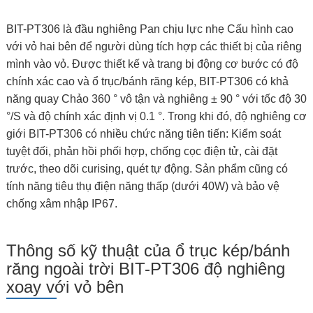
BIT-PT306 là đầu nghiêng Pan chịu lực nhẹ Cấu hình cao
với vỏ hai bên để người dùng tích hợp các thiết bị của riêng
mình vào vỏ. Được thiết kế và trang bị động cơ bước có độ
chính xác cao và ổ trục/bánh răng kép, BIT-PT306 có khả
năng quay Chảo 360 ° vô tận và nghiêng ± 90 ° với tốc độ 30
°/S và độ chính xác định vị 0.1 °. Trong khi đó, độ nghiêng cơ
giới BIT-PT306 có nhiều chức năng tiên tiến: Kiểm soát
tuyệt đối, phản hồi phối hợp, chống cọc điện tử, cài đặt
trước, theo dõi curising, quét tự động. Sản phẩm cũng có
tính năng tiêu thụ điện năng thấp (dưới 40W) và bảo vệ
chống xâm nhập IP67.
Thông số kỹ thuật của ổ trục kép/bánh
răng ngoài trời BIT-PT306 độ nghiêng
xoay với vỏ bên