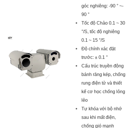
góc nghiêng: -90 ° ~-
90 °
Tốc độ Chảo 0.1 ~ 30
°/S, tốc độ nghiêng
0.1 ~ 15 °/S
Độ chính xác đặt
trước: ± 0.1 °
Cấu trúc truyền động
bánh răng kép, chống
rung điện tử và thiết
kế cơ học chống lỏng
lẻo
Tự khóa với bộ nhớ
sau khi mất điện,
chống gió mạnh