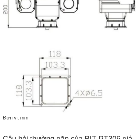
Đơn vị: mm
Câu hỏi thường gặp của BIT-PT306 giá