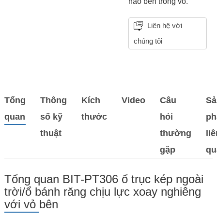
nào bên trong vỏ.
Liên hệ với
chúng tôi
Tổng
Thông
Kích
Video
Câu
Sả
quan
số kỹ
thước
hỏi
p
thuật
thường
li
gặp
qu
Tổng quan BIT-PT306 ổ trục kép ngoài
trời/ổ bánh răng chịu lực xoay nghiêng
với vỏ bên