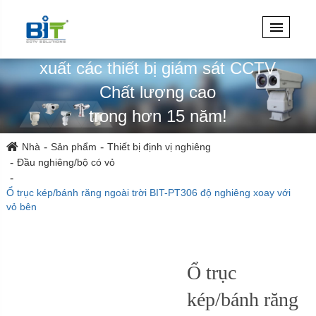
Chuyên thiết kế, kỹ thuật & sản
xuất các thiết bị giám sát CCTV
Chất lượng cao
trong hơn 15 năm!
Nhà
Sản phẩm
Thiết bị định vị nghiêng
Đầu nghiêng/bộ có vỏ
Ổ trục kép/bánh răng ngoài trời BIT-PT306 độ nghiêng xoay với
vỏ bên
Ổ trục
kép/bánh răng