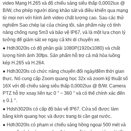
video Mạng H.265 và độ chiếu sáng siêu thấp 0,0002lux @
B/W, cho phép người dùng khảo sát và điều khiển qua mạng
từ mọi nơi với hình ảnh video chất lượng cao. Sau các thử
nghiệm Sao chép lại của chúng tôi, sản phẩm này có tính
năng chống rung 5m3 và bảo vệ IP67, và là một lựa chọn lý
tưởng để giám sát xe ngay cả khi di chuyển xe.
● Hdh3020ls có độ phân giải 1080P(1920x1080) và chất
lượng hình ảnh 30fps. Sản phẩm hỗ trợ cả mã hóa luồng
kép H.265 và H.264.
● Hdh3020ls có chức năng chuyển đổi ngày/đêm thời gian
thực. Nó cung cấp Zoom quang học 32x và zoom kỹ thuật số
16X với độ chiếu sáng siêu thấp 0,0002lux @ B/W. Camera
PTZ hỗ trợ xoay liên tục 0 ° ~ 360 ° và có thể chính xác đến
± 0.1 °.
● Hdsh3020ls có cấp độ bảo vệ IP67. Cửa sổ được làm
bằng kính quang học và được trang bị cần gạt nước.
● Hdh3020ls có phạm vi chiếu sáng hồng ngoại 500 mét và