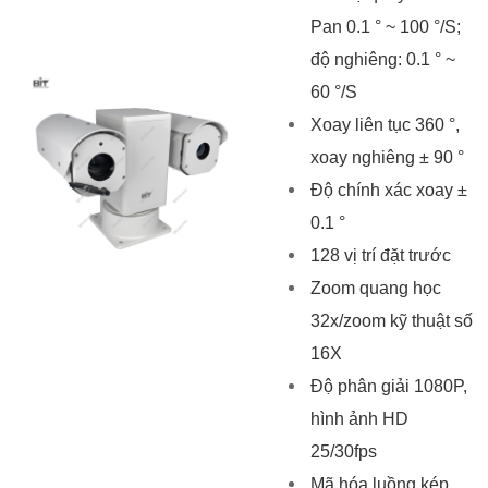
Pan 0.1 ° ~ 100 °/S;
độ nghiêng: 0.1 ° ~
60 °/S
Xoay liên tục 360 °,
xoay nghiêng ± 90 °
Độ chính xác xoay ±
0.1 °
128 vị trí đặt trước
Zoom quang học
32x/zoom kỹ thuật số
16X
Độ phân giải 1080P,
hình ảnh HD
25/30fps
Mã hóa luồng kép