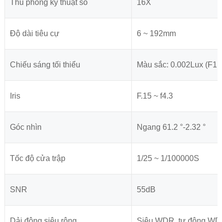
Thu phóng kỹ thuật số
16X
Độ dài tiêu cự
6 ~ 192mm
Chiếu sáng tối thiểu
Màu sắc: 0.002Lux (F1.
Iris
F.15 ~ f4.3
Góc nhìn
Ngang 61.2 °-2.32 °
Tốc độ cửa trập
1/25 ~ 1/100000S
SNR
55dB
Dải động siêu rộng
Siêu WDR, tự động WDR