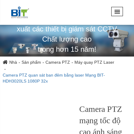
Chuyên thiết kế, kỹ thuật & sản
xuất các thiết bị giám sát CCTV
Chất lượng cao
trong hơn 15 năm!
Nhà
Sản phẩm
Camera PTZ
Máy quay PTZ Laser
Camera PTZ quan sát ban đêm bằng laser Mạng BIT-
HDH3020LS 1080P 32x
Camera PTZ
mạng tốc độ
cao ánh sáng